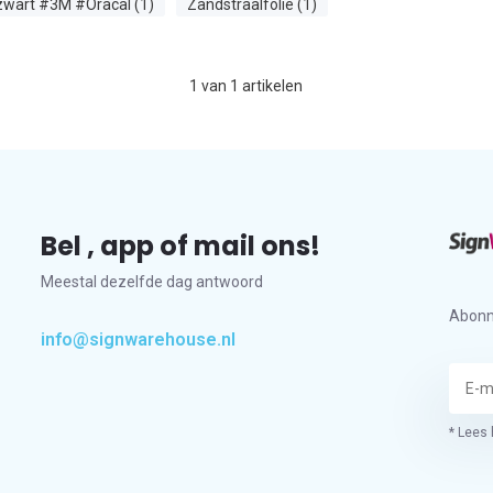
zwart #3M #Oracal (1)
Zandstraalfolie (1)
1
van
1
artikelen
Bel , app of mail ons!
Meestal dezelfde dag antwoord
Abonn
info@signwarehouse.nl
* Lees 