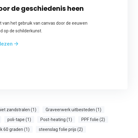
or de geschiedenis heen
ht van het gebruik van canvas door de eeuwen
d op de schilderkunst.
 lezen
iet zandstralen (1)
Graveerwerk uitbesteden (1)
poli-tape (1)
Post-heating (1)
PPF folie (2)
k 60 graden (1)
steenslag folie prijs (2)