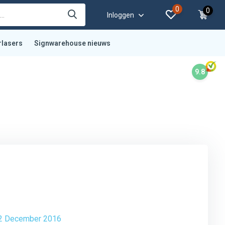
0
0
Inloggen
rlasers
Signwarehouse nieuws
9.8
g 2 December 2016