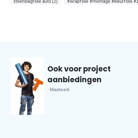
steenslagfolie auto (2)
#wrapfolie #montage #kleurfolie #
Ook voor project
aanbiedingen
- Maatwerk