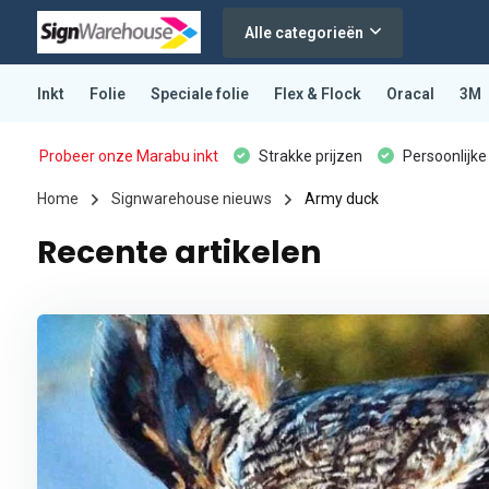
Alle categorieën
Inkt
Folie
Speciale folie
Flex & Flock
Oracal
3M
Probeer onze Marabu inkt
Strakke prijzen
Persoonlijke
Home
Signwarehouse nieuws
Army duck
Recente artikelen