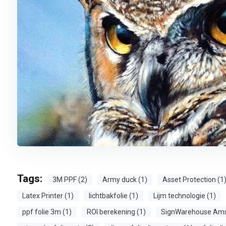
Tags:
3M PPF (2)
Army duck (1)
Asset Protection (1
Latex Printer (1)
lichtbakfolie (1)
Lijm technologie (1)
ppf folie 3m (1)
ROI berekening (1)
SignWarehouse Ams