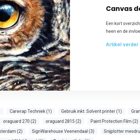
Canvas do
Een kort overzic
heen en de invloe
Artikel verder
)
Carwrap Techniek (1)
Gebruik inkt. Solvent printer (1)
Gran
oraguard 270 (2)
oraguard 2815 (2)
Paint Protection Film (2)
terdam (2)
SignWarehouse Veenendaal (3)
Snijplotter mesdru