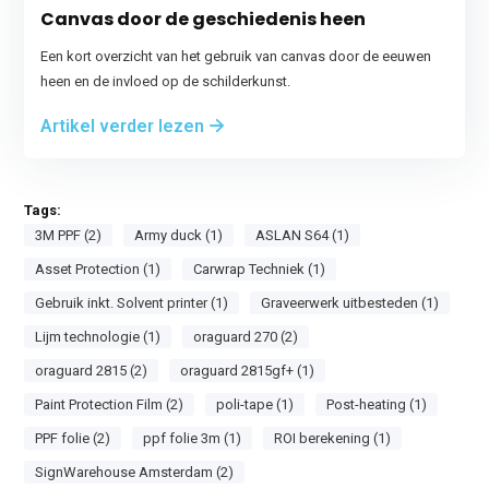
Canvas door de geschiedenis heen
Een kort overzicht van het gebruik van canvas door de eeuwen
heen en de invloed op de schilderkunst.
Artikel verder lezen
Tags:
3M PPF (2)
Army duck (1)
ASLAN S64 (1)
Asset Protection (1)
Carwrap Techniek (1)
Gebruik inkt. Solvent printer (1)
Graveerwerk uitbesteden (1)
Lijm technologie (1)
oraguard 270 (2)
oraguard 2815 (2)
oraguard 2815gf+ (1)
Paint Protection Film (2)
poli-tape (1)
Post-heating (1)
PPF folie (2)
ppf folie 3m (1)
ROI berekening (1)
SignWarehouse Amsterdam (2)