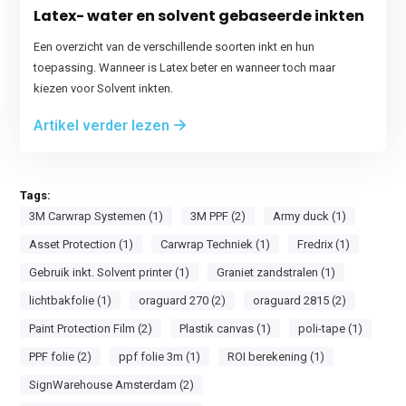
Latex- water en solvent gebaseerde inkten
Een overzicht van de verschillende soorten inkt en hun
toepassing. Wanneer is Latex beter en wanneer toch maar
kiezen voor Solvent inkten.
Artikel verder lezen
Tags:
3M Carwrap Systemen (1)
3M PPF (2)
Army duck (1)
Asset Protection (1)
Carwrap Techniek (1)
Fredrix (1)
Gebruik inkt. Solvent printer (1)
Graniet zandstralen (1)
lichtbakfolie (1)
oraguard 270 (2)
oraguard 2815 (2)
Paint Protection Film (2)
Plastik canvas (1)
poli-tape (1)
PPF folie (2)
ppf folie 3m (1)
ROI berekening (1)
SignWarehouse Amsterdam (2)