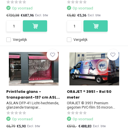
Op voorraad
Op voorraad
€720,38
€687,96
€5,82
€5,36
Excl. btw
Excl. btw
Vergelijk
Vergelijk
Printfolie glans -
ORAJET ® 3951 - Rol 50
transparant-137 cm ASL...
meter
ASLAN DFP-41 Licht-hechtende,
ORAJET ® 3951 Premium
glanzende transpar...
gegoten PVC-film 55 micron...
Op voorraad
Op voorraad
€6,79
€5,90
€513,-
€488,83
Excl. btw
Excl. btw