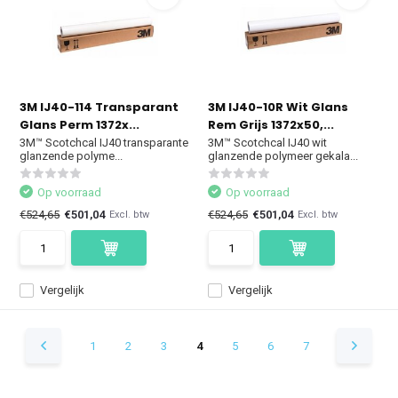
3M IJ40-114 Transparant
3M IJ40-10R Wit Glans
Glans Perm 1372x...
Rem Grijs 1372x50,...
3M™ Scotchcal IJ40 transparante
3M™ Scotchcal IJ40 wit
glanzende polyme...
glanzende polymeer gekala...
Op voorraad
Op voorraad
€524,65
€501,04
€524,65
€501,04
Excl. btw
Excl. btw
Vergelijk
Vergelijk
1
2
3
4
5
6
7