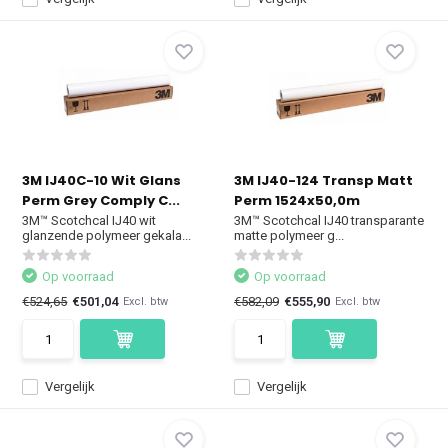
3M IJ40C-10 Wit Glans
3M IJ40-124 Transp Matt
Perm Grey Comply C...
Perm 1524x50,0m
3M™ Scotchcal IJ40 wit
3M™ Scotchcal IJ40 transparante
glanzende polymeer gekala...
matte polymeer g...
Op voorraad
Op voorraad
€524,65
€501,04
€582,09
€555,90
Excl. btw
Excl. btw
Vergelijk
Vergelijk