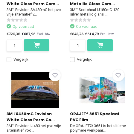
White Gloss Perm Com...
Metallic Gloss Com...
3M™ Envision SV480mC het pvc
3M™ Scotchcal IJ180mC-120
vrije alternatief v...
silver metallic glans ...
Op voorraad
Op voorraad
€720,38
€687,96
€643,76
€614,79
Excl. btw
Excl. btw
Vergelijk
Vergelijk
3M LX480mC Envision
ORAJET® 3651 Speciaal
White Gloss Perm Co...
PVC Film
3M™ Envision IJ480 het pvc vrije
De ORAJET® 3651 is het ultieme
alternatief voo...
polymere werkpaar...