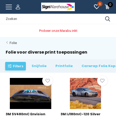
0
0
Probeer onze Marabu inkt
Folie
Folie voor diverse print toepassingen
Snijfolie
Printfolie
Carwrap Folie Ko
Filters
3M SV480mC Envision
3M IJ180mC-120 Silver