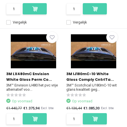
Vergelijk
Vergelijk
3M LX480mC Envision
3M IJ180mC-10 White
White Gloss Perm Co...
Gloss Comply CntrlTa...
3M™ Envision IJ480 het pvc vrije
3M™ Scotchcal IJ180mC-10 wit
alternatief voo...
glans kwaliteit geg...
Op voorraad
Op voorraad
€1.440,77
€1.375,94
€1.136,44
€1.085,30
Excl. btw
Excl. btw