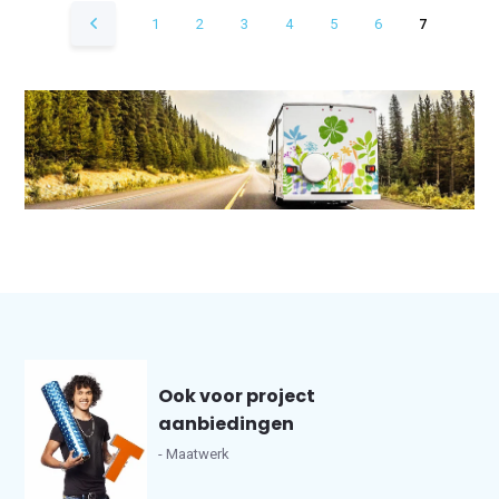
1
2
3
4
5
6
7
Ook voor project
aanbiedingen
- Maatwerk