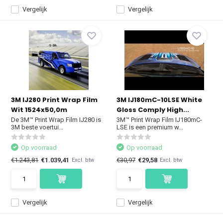
Vergelijk
Vergelijk
3M IJ280 Print Wrap Film
3M IJ180mC-10LSE White
Wit 1524x50,0m
Gloss Comply High...
De 3M™ Print Wrap Film IJ280 is
3M™ Print Wrap Film IJ180mC-
3M beste voertui...
LSE is een premium w...
Op voorraad
Op voorraad
€1.243,81
€1.039,41
€30,97
€29,58
Excl. btw
Excl. btw
Vergelijk
Vergelijk