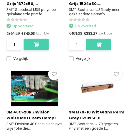
Grijs 1372x50,...
Grijs 1524x50,...
3M™ Scotchcal IJ35 polymeer
3M™ Scotchcal IJ35 polymeer
gekalanderde printfo...
gekalanderde printfo...
Op voorraad
Op voorraad
€361,29
€345,03
€401,33
€383,27
Excl. btw
Excl. btw
Vergelijk
Vergelijk
3M 48C-20R Envision
3M IJ70-10 Wit Glans Perm
White Matt Rem Compl...
Grey 1520x50,0...
3M™ Envision 48 Serie is een pvc
3M™ Scotchcal IJ70 gegoten
vrije folie die...
vinyl met een goede f...