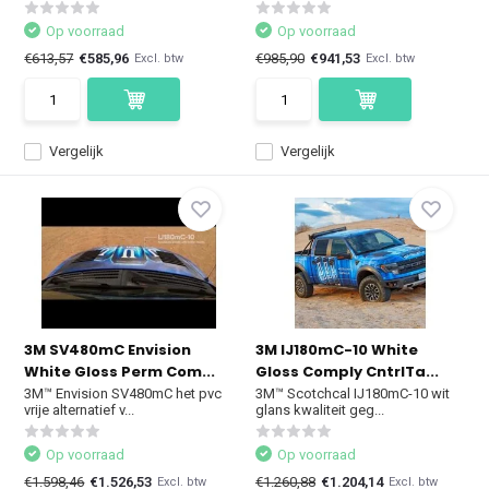
Op voorraad
Op voorraad
€613,57
€585,96
€985,90
€941,53
Excl. btw
Excl. btw
Vergelijk
Vergelijk
3M SV480mC Envision
3M IJ180mC-10 White
White Gloss Perm Com...
Gloss Comply CntrlTa...
3M™ Envision SV480mC het pvc
3M™ Scotchcal IJ180mC-10 wit
vrije alternatief v...
glans kwaliteit geg...
Op voorraad
Op voorraad
€1.598,46
€1.526,53
€1.260,88
€1.204,14
Excl. btw
Excl. btw