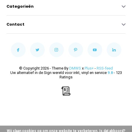
Categorieën
Contact
© Copyright 2026 - Theme By
DMWS
x
Plus+
-
RSS-feed
Uw alternatief in de Sign wereld voor inkt, vinyl en service
9.8
- 123
Ratings
Wij slaan cookies op om onze website te verbeteren. Is dat akkoord?