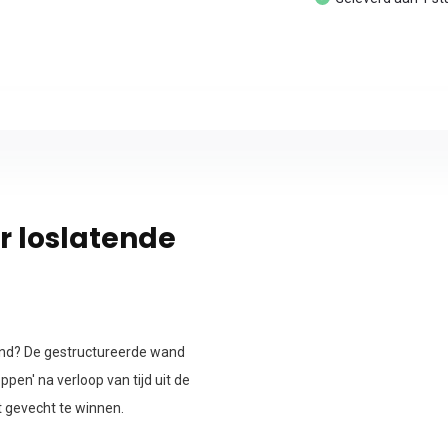
r loslatende
jand? De gestructureerde wand
pen' na verloop van tijd uit de
t gevecht te winnen.