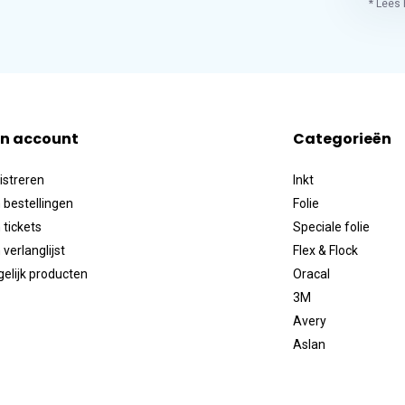
* Lees 
jn account
Categorieën
istreren
Inkt
 bestellingen
Folie
 tickets
Speciale folie
 verlanglijst
Flex & Flock
gelijk producten
Oracal
3M
Avery
Aslan