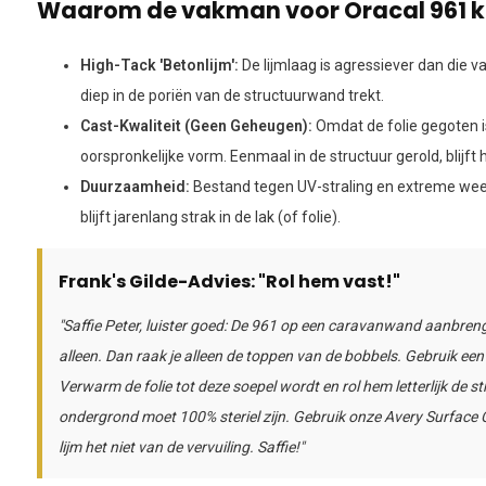
Waarom de vakman voor Oracal 961 ki
High-Tack 'Betonlijm':
De lijmlaag is agressiever dan die 
diep in de poriën van de structuurwand trekt.
Cast-Kwaliteit (Geen Geheugen):
Omdat de folie gegoten is,
oorspronkelijke vorm. Eenmaal in de structuur gerold, blijft hi
Duurzaamheid:
Bestand tegen UV-straling en extreme w
blijft jarenlang strak in de lak (of folie).
Frank's Gilde-Advies: "Rol hem vast!"
"Saffie Peter, luister goed: De 961 op een caravanwand aanbreng
alleen. Dan raak je alleen de toppen van de bobbels. Gebruik ee
Verwarm de folie tot deze soepel wordt en rol hem letterlijk de str
ondergrond moet 100% steriel zijn. Gebruik onze Avery Surface 
lijm het niet van de vervuiling. Saffie!"