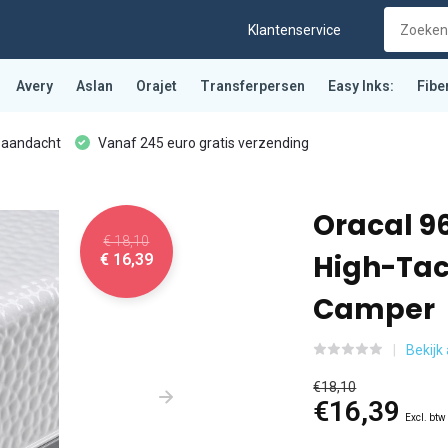
Klantenservice
Avery
Aslan
Orajet
Transferpersen
Easy Inks:
Fibe
 aandacht
Vanaf 245 euro gratis verzending
Oracal 9
€ 18,10
High-Tac
€ 16,39
Camper
Bekijk
€18,10
€16,39
Excl. btw