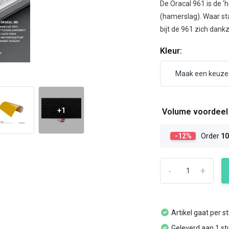
De Oracal 961 is de '
(hamerslag). Waar st
bijt de 961 zich dankz
Kleur:
+1
Volume voordee
-12%
Order
1
-
+
Artikel gaat per s
Geleverd aan 1 st