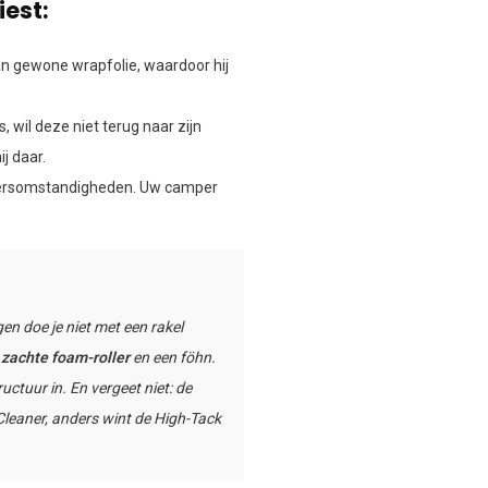
est:
van gewone wrapfolie, waardoor hij
 wil deze niet terug naar zijn
j daar.
eersomstandigheden. Uw camper
en doe je niet met een rakel
n
zachte foam-roller
en een föhn.
uctuur in. En vergeet niet: de
Cleaner, anders wint de High-Tack