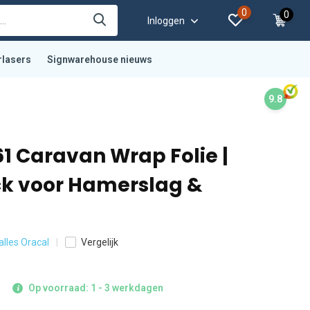
0
0
Inloggen
rlasers
Signwarehouse nieuws
9.8
61 Caravan Wrap Folie |
k voor Hamerslag &
 alles Oracal
Vergelijk
Op voorraad: 1 - 3 werkdagen