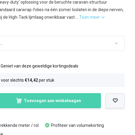
heavy-duty' oplossing voor de beruchte caravan-structuur
andaard carwrap-folies na één zomer loslaten in de diepe nerven,
ij de High-Tack lijmlaag onwrikbaar vast....
Toon meer
l
Geniet van deze geweldige kortingsdeals
0
voor slechts
€14,42
per stuk
Toevoegen aan winkelwagen
trekkende meter / rol
Profiteer van volumekorting
uk