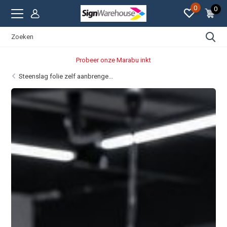
0
0
Strakke prijzen
Steenslag folie zelf aanbrenge...