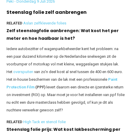
Peki - Donderdag 9 Juli 2026
Steenslag folie zelf aanbrengen
RELATED
Aslan zelfklevende folies
Zelf steenslagfolie aanbrengen: Wat kost het per
meter en hoe haalbaar is het?
Iedere autobezitter of wagenparkbeheerder kent het probleem: na
een paar duizend kilometer op de Nederlandse snelwegen zit de
voorbumper of motorkap vol met kleine, weggeslagen stukjes lak.
Het
overspuiten
van zo'n deel kost al snel tussen de 400 en 600 euro.
Het in-house beschermen van de lak met een professionele
Paint
Protection Film
(PPF)
levert daarom een directe en ijzersterke return
on investment (ROI) op. Maar moet je voor het installeren van ppf folie
nu echt een dure masterclass hebben gevolgd, of kun je dit als
nuchtere verwerker gewoon zelf?
RELATED
High Tack en stencil folie
Steenslag folie prijs: Wat kost lakbescherming per