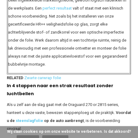
Geen ingewikkelde marketingtheorie, gewoon logisch nadenken in
de werkplaats. Een
perfect resultaat
valt of staat met een klinisch
schone voorbereiding. Net zoals bij het installeren van onze
gecertificeerde HR++ veiligheidsfolie op glas, zorgt elke
achterblijvende stof- of zandkorrel voor een optische imperfectie
onder de folie. Werk daarom altijd in een tochtvrije ruimte, reinig de
lak drievoudig met een professionele ontvetter en monteer de folie
always nat met de juiste applicatievloeistof voor een gegarandeerd
bubbelvrije montage.
RELATED
Zwarte carwrap folie
In 4 stappen naar een strak resultaat zonder
luchtbellen
Als u zelf aan de slag gaat met de Oraguard 270 or 2815 series,
hanteert u deze vaste, bewezen stappenploeg uit de praktijk.
Voordat
u de
steenslagfolie
op de auto aanbrengt
, is de voorbereiding
cruciaal:
Wij slaan cookies op om onze website te verbeteren. Is dat akkoord?