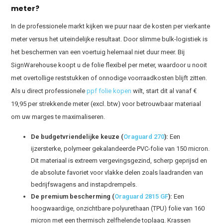
meter?
In de professionele markt kijken we puur naar de kosten per vierkante
meter versus het uiteindelijke resultaat. Door slimme bulk-logistiek is
het beschermen van een voertuig helemaal niet duur meer. Bij
SignWarehouse koopt u de folie flexibel per meter, waardoor u nooit
met overtollige reststukken of onnodige voorraadkosten blijft zitten.
Als u direct professionele
ppf folie kopen
wilt, start dit al vanaf €
19,95 per strekkende meter (excl. btw) voor betrouwbaar materiaal
om uw marges te maximaliseren.
De budgetvriendelijke keuze (
Oraguard 270
):
Een
ijzersterke, polymeer gekalandeerde PVC-folie van 150 micron.
Dit materiaal is extreem vergevingsgezind, scherp geprijsd en
de absolute favoriet voor vlakke delen zoals laadranden van
bedrijfswagens and instapdrempels.
De premium bescherming (
Oraguard 2815 GF
):
Een
hoogwaardige, onzichtbare polyurethaan (TPU) folie van 160
micron met een thermisch zelfhelende toplaag. Krassen