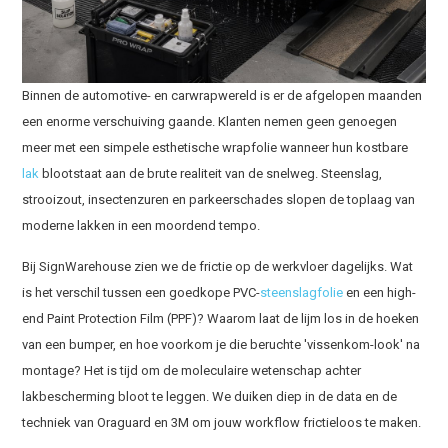
Binnen de automotive- en carwrapwereld is er de afgelopen maanden
een enorme verschuiving gaande. Klanten nemen geen genoegen
meer met een simpele esthetische wrapfolie wanneer hun kostbare
lak
blootstaat aan de brute realiteit van de snelweg. Steenslag,
strooizout, insectenzuren en parkeerschades slopen de toplaag van
moderne lakken in een moordend tempo.
Bij SignWarehouse zien we de frictie op de werkvloer dagelijks. Wat
is het verschil tussen een goedkope PVC-
steenslagfolie
en een high-
end Paint Protection Film (PPF)? Waarom laat de lijm los in de hoeken
van een bumper, en hoe voorkom je die beruchte 'vissenkom-look' na
montage
? Het is tijd om de moleculaire wetenschap achter
lakbescherming bloot te leggen. We duiken diep in de data en de
techniek van Oraguard en 3M om jouw workflow frictieloos te maken.