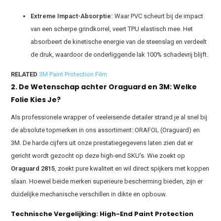
Extreme Impact-Absorptie:
Waar PVC scheurt bij de impact
van een scherpe grindkorrel, veert TPU elastisch mee. Het
absorbeert de kinetische energie van de steenslag en verdeelt
de druk, waardoor de onderliggende lak 100% schadevrij blijft.
RELATED
3M Paint Protection Film
2. De Wetenschap achter Oraguard en 3M: Welke
Folie Kies Je?
Als professionele wrapper of veeleisende detailer strand je al snel bij
de absolute topmerken in ons assortiment: ORAFOL (Oraguard) en
3M. De harde cijfers uit onze prestatiegegevens laten zien dat er
gericht wordt gezocht op deze high-end SKU's
. Wie zoekt op
Oraguard 2815
, zoekt pure kwaliteit en wil direct spijkers met koppen
slaan
. Hoewel beide merken superieure bescherming bieden, zijn er
duidelijke mechanische verschillen in dikte en opbouw.
Technische Vergelijking: High-End Paint Protection