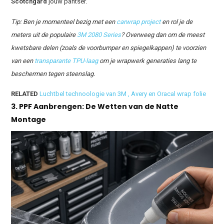
Scotchgard
jouw pantser.
Tip: Ben je momenteel bezig met een
carwrap project
en rol je de
meters uit de populaire
3M 2080 Series
? Overweeg dan om de meest
kwetsbare delen (zoals de voorbumper en spiegelkappen) te voorzien
van een
transparante TPU-laag
om je wrapwerk generaties lang te
beschermen tegen steenslag.
RELATED
Luchtbel technoologie van 3M , Avery en Oracal wrap folie
3. PPF Aanbrengen: De Wetten van de Natte
Montage