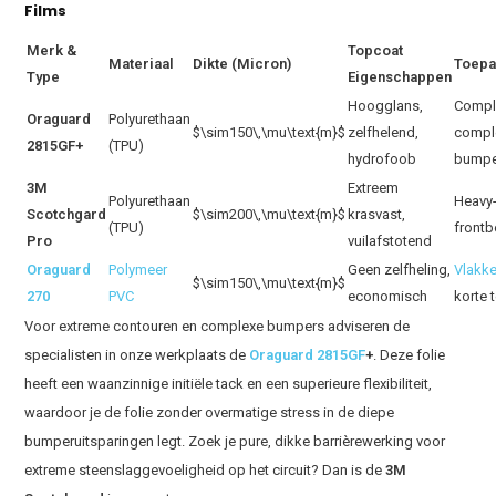
Films
Merk &
Topcoat
Materiaal
Dikte (Micron)
Toepa
Type
Eigenschappen
Hoogglans,
Comple
Oraguard
Polyurethaan
$\sim150\,\mu\text{m}$
zelfhelend,
compl
2815GF+
(TPU)
hydrofoob
bumpe
3M
Extreem
Polyurethaan
Heavy
Scotchgard
$\sim200\,\mu\text{m}$
krasvast,
(TPU)
front
Pro
vuilafstotend
Oraguard
Polymeer
Geen zelfheling,
Vlakke
$\sim150\,\mu\text{m}$
270
PVC
economisch
korte 
Voor extreme contouren en complexe bumpers adviseren de
specialisten in onze werkplaats de
Oraguard 2815GF
+
. Deze folie
heeft een waanzinnige initiële tack en een superieure flexibiliteit,
waardoor je de folie zonder overmatige stress in de diepe
bumperuitsparingen legt. Zoek je pure, dikke barrièrewerking voor
extreme steenslaggevoeligheid op het circuit? Dan is de
3M