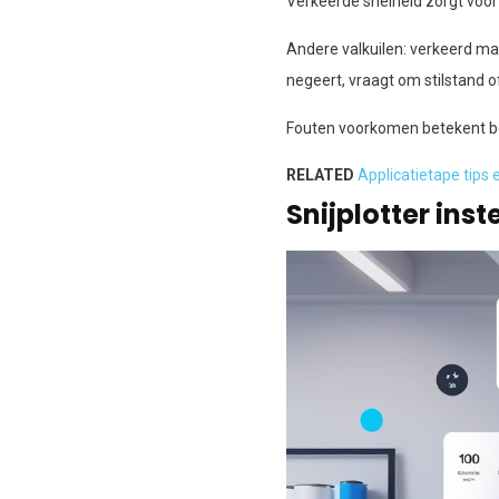
Verkeerde snelheid zorgt voor 
Andere valkuilen: verkeerd mat
negeert, vraagt om stilstand of
Fouten voorkomen betekent be
RELATED
Applicatietape tips 
Snijplotter ins