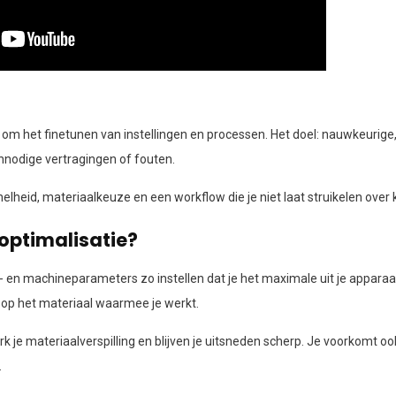
t om het finetunen van instellingen en processen. Het doel: nauwkeurige,
nodige vertragingen of fouten.
snelheid, materiaalkeuze en een workflow die je niet laat struikelen over 
 optimalisatie?
j- en machineparameters zo instellen dat je het maximale uit je apparaa
 op het materiaal waarmee je werkt.
rk je materiaalverspilling en blijven je uitsneden scherp. Je voorkomt oo
.