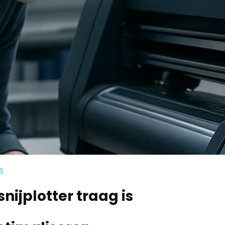
25
ijplotter traag is