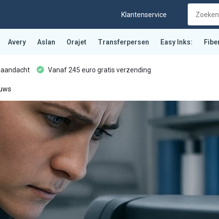
Klantenservice
Avery
Aslan
Orajet
Transferpersen
Easy Inks:
Fibe
 aandacht
Vanaf 245 euro gratis verzending
euws