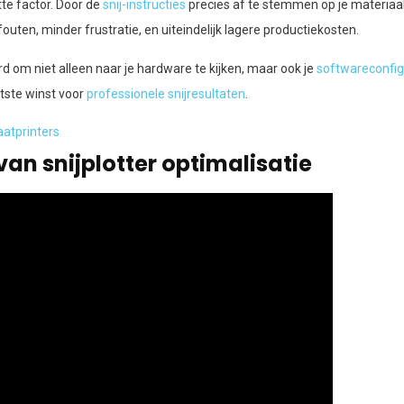
te factor. Door de
snij-instructies
precies af te stemmen op je materiaal
fouten, minder frustratie, en uiteindelijk lagere productiekosten.
d om niet alleen naar je hardware te kijken, maar ook je
softwareconfig
otste winst voor
professionele snijresultaten
.
aatprinters
van snijplotter optimalisatie