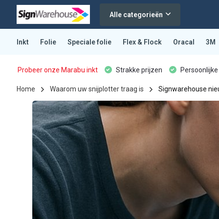
Alle categorieën
Inkt
Folie
Speciale folie
Flex & Flock
Oracal
3M
Probeer onze Marabu inkt
Strakke prijzen
Persoonlijke
Home
Waarom uw snijplotter traag is
Signwarehouse ni