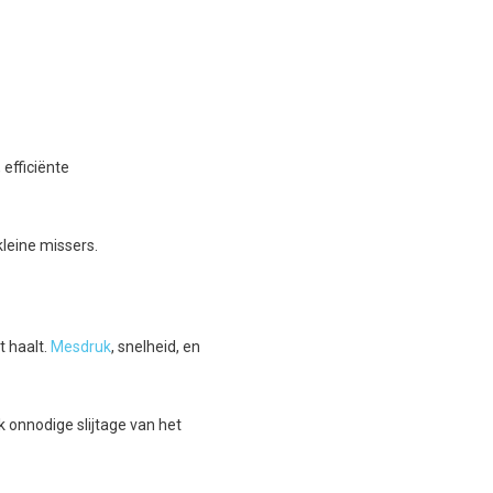
 efficiënte
kleine missers.
t haalt.
Mesdruk
, snelheid, en
k onnodige slijtage van het