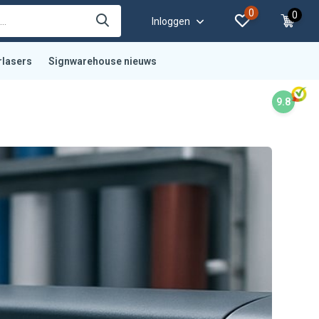
0
0
Inloggen
rlasers
Signwarehouse nieuws
9.8