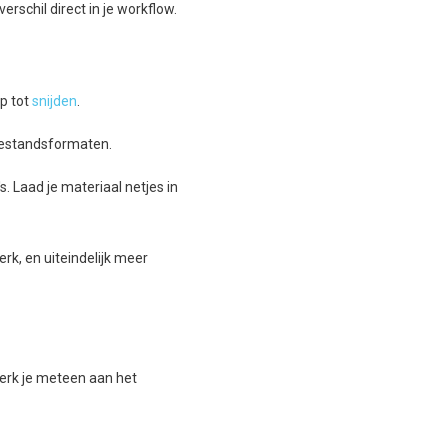
erschil direct in je workflow.
rp tot
snijden
.
bestandsformaten.
 Laad je materiaal netjes in
k, en uiteindelijk meer
 merk je meteen aan het