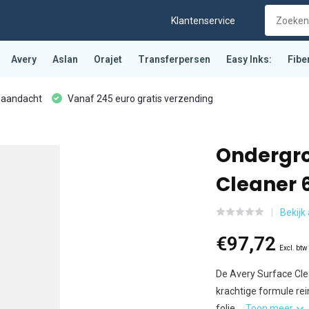
Klantenservice
Avery
Aslan
Orajet
Transferpersen
Easy Inks:
Fibe
 aandacht
Vanaf 245 euro gratis verzending
Ondergro
Cleaner 6
Bekijk
€97,72
Excl. btw
De Avery Surface Clea
krachtige formule rei
folie....
Toon meer