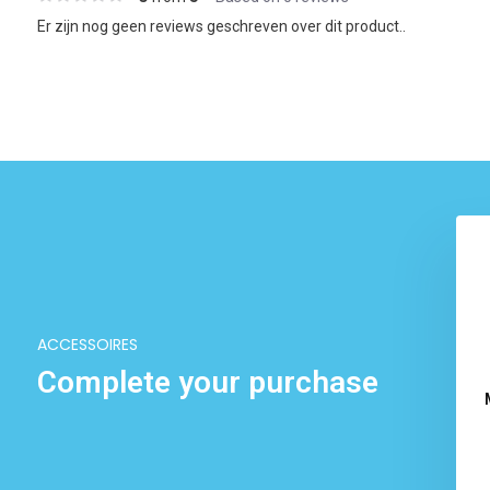
Er zijn nog geen reviews geschreven over dit product..
ACCESSOIRES
Complete your purchase
el met vilt - Fidflex
Wrapper Tool slim bag
 7,50
€ 24,50
€ 29,99
Excl. btw
Excl. btw