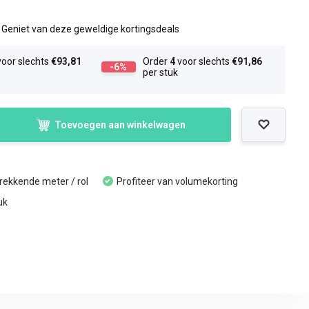
l
Geniet van deze geweldige kortingsdeals
oor slechts
€93,81
Order
4
voor slechts
€91,86
-6%
per stuk
Toevoegen aan winkelwagen
trekkende meter / rol
Profiteer van volumekorting
uk