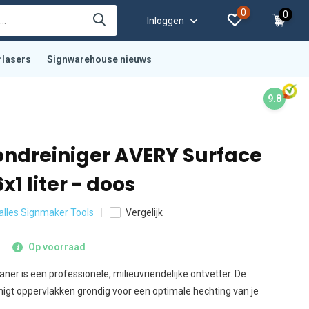
0
0
Inloggen
rlasers
Signwarehouse nieuws
9.8
ndreiniger AVERY Surface
x1 liter - doos
 alles Signmaker Tools
Vergelijk
Op voorraad
ner is een professionele, milieuvriendelijke ontvetter. De
nigt oppervlakken grondig voor een optimale hechting van je