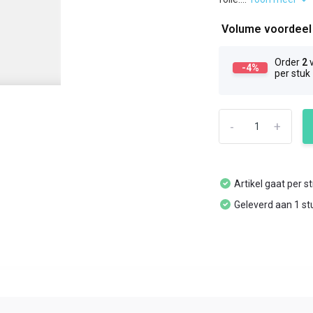
Volume voordee
Order
2
v
-4%
per stuk
-
+
Artikel gaat per s
Geleverd aan 1 st