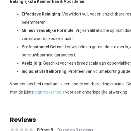
Belangrijkste Kenmerken & Voordelen:
Effectieve Reiniging:
Verwijdert vuil, vet en onzichtbare re
belemmeren.
Milieuvriendelijke Formule:
Vrij van alifatische oplosmidde
verantwoorde keuze maakt.
Professioneel Getest:
Ontwikkeld en getest door experts, w
betrouwbaarheid garandeert.
Veelzijdig:
Geschikt voor een breed scala aan oppervlakke
Inclusief Staffelkorting:
Profiteer van volumekorting bij 
Voor een perfect resultaat is een goede voorbereiding cruciaal. 
met de juiste
signmaker tools
voor een onberispelijke afwerking
Reviews
0
5
from
Based on 0 reviews