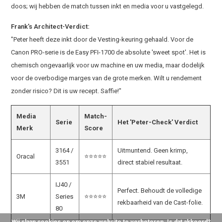
doos; wij hebben de match tussen inkt en media voor u vastgelegd.
Frank's Architect-Verdict:
"Peter heeft deze inkt door de Vesting-keuring gehaald. Voor de
Canon PRO-serie is de Easy PFI-1700 de absolute 'sweet spot'. Het is
chemisch ongevaarlijk voor uw machine en uw media, maar dodelijk
voor de overbodige marges van de grote merken. Wilt u rendement
zonder risico? Dit is uw recept. Saffie!"
Media
Match-
Serie
Het 'Peter-Check' Verdict
Merk
Score
3164 /
Uitmuntend. Geen krimp,
Oracal
⭐⭐⭐⭐⭐
3551
direct stabiel resultaat.
IJ40 /
Perfect. Behoudt de volledige
3M
Series
⭐⭐⭐⭐⭐
rekbaarheid van de Cast-folie.
80