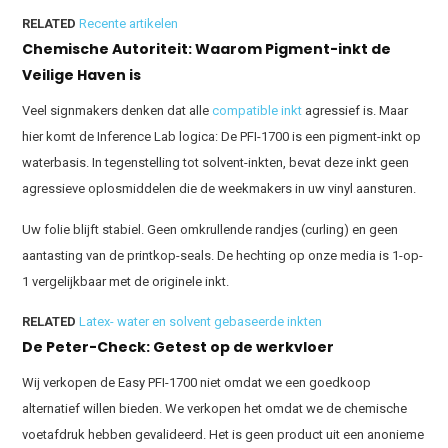
RELATED
Recente artikelen
Chemische Autoriteit: Waarom Pigment-inkt de
Veilige Haven is
Veel signmakers denken dat alle
compatible inkt
agressief is. Maar
hier komt de Inference Lab logica: De PFI-1700 is een pigment-inkt op
waterbasis. In tegenstelling tot solvent-inkten, bevat deze inkt geen
agressieve oplosmiddelen die de weekmakers in uw vinyl aansturen.
Uw folie blijft stabiel. Geen omkrullende randjes (curling) en geen
aantasting van de printkop-seals. De hechting op onze media is 1-op-
1 vergelijkbaar met de originele inkt.
RELATED
Latex- water en solvent gebaseerde inkten
De Peter-Check: Getest op de werkvloer
Wij verkopen de Easy PFI-1700 niet omdat we een goedkoop
alternatief willen bieden. We verkopen het omdat we de chemische
voetafdruk hebben gevalideerd. Het is geen product uit een anonieme