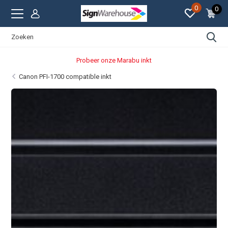
0
0
Strakke prijzen
Canon PFI-1700 compatible inkt