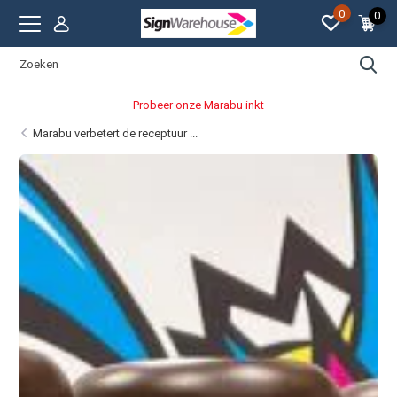
0
0
arabu inkt
Strakke prijz
Marabu verbetert de receptuur ...