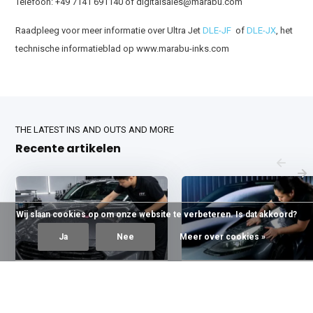
Telefoon: +49 7141 691140 of
digitalsales@marabu.com
Raadpleeg voor meer informatie over Ultra Jet
DLE-JF
of
DLE-JX
, het
technische informatieblad op www.marabu-inks.com
THE LATEST INS AND OUTS AND MORE
Recente artikelen
Wij slaan cookies op om onze website te verbeteren. Is dat akkoord?
Ja
Nee
Meer over cookies »
9 Juli 2026
13 Juni 2026
Steenslag folie zelf
Anti Steenslagfolie aut
aanbrengen
kopen? Oraguard vs 3M