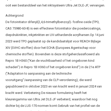
ooit een bestanddeel van het inktsysteem Ultra Jet DLE-JF, vervangen.
Achtergrond
De fotoinitiator difenyl(2,4,6-trimethylbenzoyl)- fosfine oxide (TPO,
CAS 75980-60-8) is een effectieve fotoinitiator die poedercoatings,
diepdrukinkten, inkjetinkten en UV-uithardende acrylharsen.Op 14 juni
2023 werd TPO geplaatst op de kandidaatslijst voor REACH Bijlage
XIV (SVHC-stoffen) door het ECHA (Europees Agentschap voor
chemische stoffen). Bovendien is deze stofgeherclassificeerd als
Repro 1B H360 (“Kan de vruchtbaarheid of het ongeboren kind
schaden”) in Repro 1B H360.of het ongeboren kind“) in de 21e ATP
(”Adaptation to aanpassing aan de technische
vooruitgang"/aanpassing van de CLP-verordening), die werd
gepubliceerd in oktober 2023 en van kracht werd in januari 2024 van
kracht werd. Verbetering De nieuwe formulering heeft het
kleurengamma van Ultra Jet DLE-JF verbeterd, waardoor het nog
dichter bij de LUS-170-normen komt.Gebruik van het profiel van de