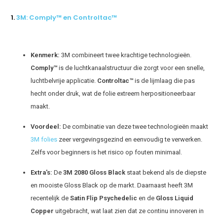
1.
3M: Comply™ en Controltac™
Kenmerk:
3M combineert twee krachtige technologieën.
Comply™
is de luchtkanaalstructuur die zorgt voor een snelle,
luchtbelvrije applicatie.
Controltac™
is de lijmlaag die pas
hecht onder druk, wat de folie extreem herpositioneerbaar
maakt.
Voordeel:
De combinatie van deze twee technologieën maakt
3M folies
zeer vergevingsgezind en eenvoudig te verwerken.
Zelfs voor beginners is het risico op fouten minimaal.
Extra's:
De
3M 2080 Gloss Black
staat bekend als de diepste
en mooiste Gloss Black op de markt. Daarnaast heeft 3M
recentelijk de
Satin Flip Psychedelic
en de
Gloss Liquid
Copper
uitgebracht, wat laat zien dat ze continu innoveren in