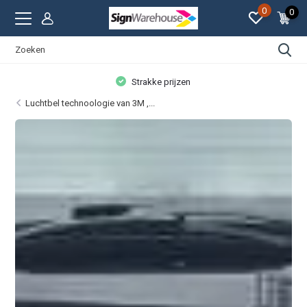
0
0
Persoonlijke aandacht
Luchtbel technoologie van 3M ,...