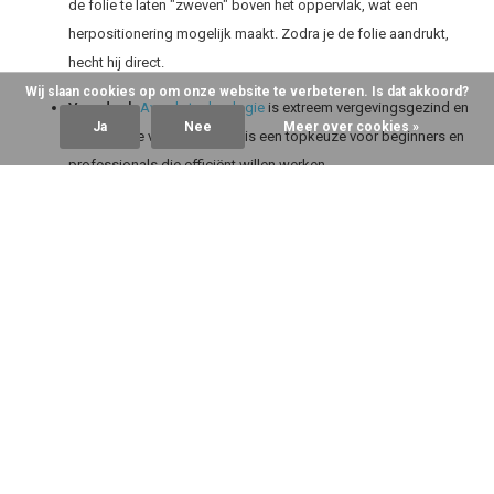
de folie te laten "zweven" boven het oppervlak, wat een
herpositionering mogelijk maakt. Zodra je de folie aandrukt,
hecht hij direct.
Wij slaan cookies op om onze website te verbeteren. Is dat akkoord?
Voordeel:
Avery's technologie
is extreem vergevingsgezind en
Ja
Nee
Meer over cookies »
makkelijk te verwerken. Het is een topkeuze voor beginners en
professionals die efficiënt willen werken.
Extra's:
Naast de populaire
Gloss Dark Grey
en
Satin Black
heeft Avery de
Satin Frozen Berry Metallic
en de
Gloss
Metallic Passion Red
aan het assortiment toegevoegd, wat
laat zien dat ze hun aanbod continu uitbreiden.
Conclusie
De drie merken hebben allemaal een uitstekende luchtbeltechnologie,