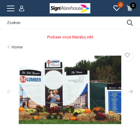
0
0
Probeer onze Marabu inkt
Home